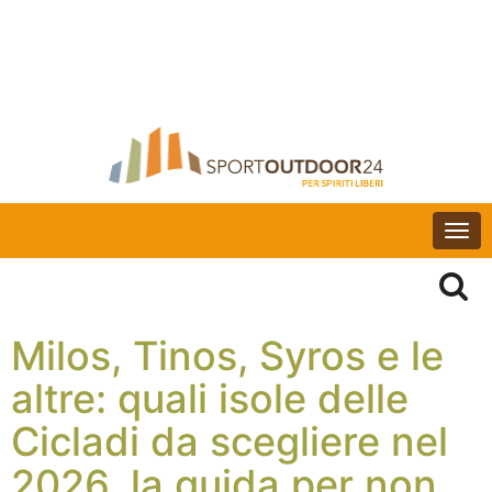
Togg
navi
Milos, Tinos, Syros e le
altre: quali isole delle
Cicladi da scegliere nel
2026, la guida per non