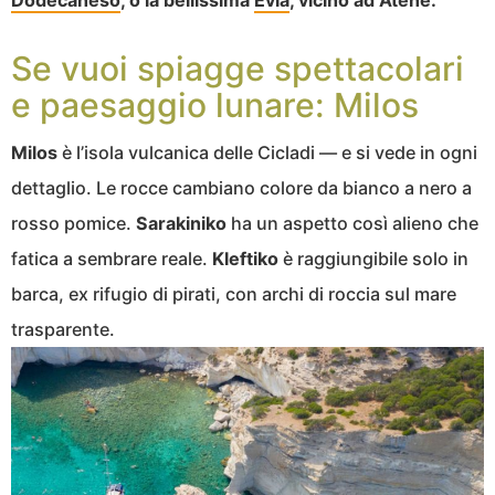
Dodecaneso
, o la bellissima
Evia
, vicino ad Atene.
Se vuoi spiagge spettacolari
e paesaggio lunare: Milos
Milos
è l’isola vulcanica delle Cicladi — e si vede in ogni
dettaglio. Le rocce cambiano colore da bianco a nero a
rosso pomice.
Sarakiniko
ha un aspetto così alieno che
fatica a sembrare reale.
Kleftiko
è raggiungibile solo in
barca, ex rifugio di pirati, con archi di roccia sul mare
trasparente.