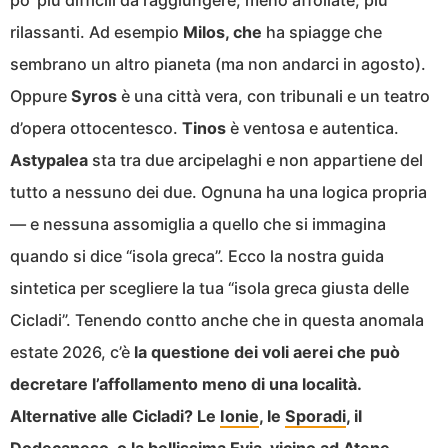
po’ più difficili da raggiungere, meno affollate, più
rilassanti. Ad esempio
Milos, che
ha spiagge che
sembrano un altro pianeta (ma non andarci in agosto).
Oppure
Syros
è una città vera, con tribunali e un teatro
d’opera ottocentesco.
Tinos
è ventosa e autentica.
Astypalea
sta tra due arcipelaghi e non appartiene del
tutto a nessuno dei due. Ognuna ha una logica propria
— e nessuna assomiglia a quello che si immagina
quando si dice “isola greca”. Ecco la nostra guida
sintetica per scegliere la tua “isola greca giusta delle
Cicladi”. Tenendo contto anche che in questa anomala
estate 2026, c’è
la questione dei voli aerei che può
decretare l’affollamento meno di una località.
Alternative alle Cicladi? Le
Ionie
, le
Sporadi
, il