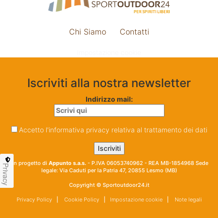
Chi Siamo
Contatti
Impostazione cookie
Iscriviti alla nostra newsletter
Indirizzo mail:
Accetto l'informativa privacy relativa al trattamento dei dati
Un progetto di
Appunto s.a.s.
- P.IVA 06053740962 - REA MB-1854968 Sede
Privacy
legale: Via Caduti per la Patria 47, 20855 Lesmo (MB)
Copyright © Sportoutdoor24.it
Privacy Policy
|
Cookie Policy
|
Impostazione cookie
|
Note legali