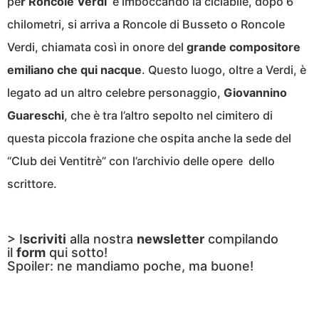
pe
r Roncole Verdi
e imboccando la ciclabile, dopo 6
chilometri, si arriva a Roncole di Busseto o Roncole
Verdi, chiamata così in onore del
grande compositore
emiliano che qui nacque
. Questo luogo, oltre a Verdi, è
legato ad un altro celebre personaggio,
Giovannino
Guareschi
, che è tra l’altro sepolto nel cimitero di
questa piccola frazione che ospita anche la sede del
“Club dei Ventitrè” con l’archivio delle opere dello
scrittore.
> I
scriviti
alla nostra
newsletter
compilando
il
form
qui sotto!
Spoiler: ne mandiamo poche, ma buone!