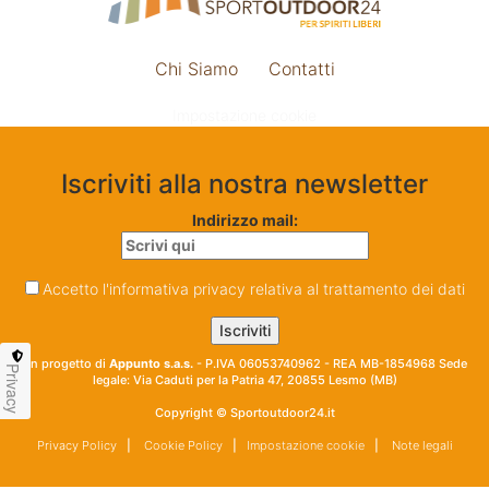
Chi Siamo
Contatti
Impostazione cookie
Iscriviti alla nostra newsletter
Indirizzo mail:
Accetto l'informativa privacy relativa al trattamento dei dati
Un progetto di
Appunto s.a.s.
- P.IVA 06053740962 - REA MB-1854968 Sede
Privacy
legale: Via Caduti per la Patria 47, 20855 Lesmo (MB)
Copyright © Sportoutdoor24.it
Privacy Policy
|
Cookie Policy
|
Impostazione cookie
|
Note legali