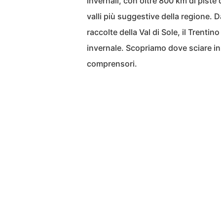
invernali, con oltre 800 km di piste d
valli più suggestive della regione. D
raccolte della Val di Sole, il Trentin
invernale. Scopriamo dove sciare in
comprensori.