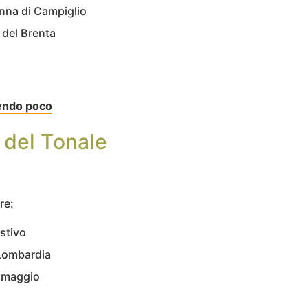
nna di Campiglio
 del Brenta
endo poco
 del Tonale
re:
estivo
 Lombardia
 maggio