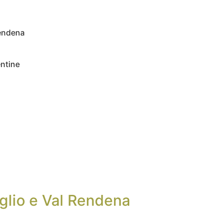
Rendena
entine
lio e Val Rendena