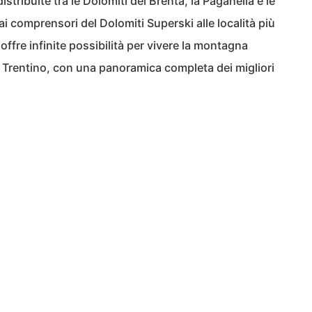
istribuite tra le Dolomiti del Brenta, la Paganella e le
ai comprensori del Dolomiti Superski alle località più
o offre infinite possibilità per vivere la montagna
 Trentino, con una panoramica completa dei migliori