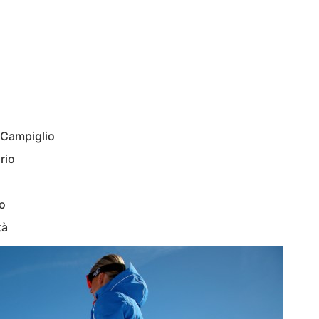
 Campiglio
rio
o
tà