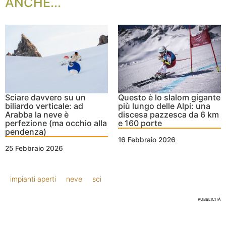
ANCHE...
Sciare davvero su un
Questo è lo slalom gigante
biliardo verticale: ad
più lungo delle Alpi: una
Arabba la neve è
discesa pazzesca da 6 km
perfezione (ma occhio alla
e 160 porte
pendenza)
16 Febbraio 2026
25 Febbraio 2026
impianti aperti
neve
sci
PUBBLICITÀ