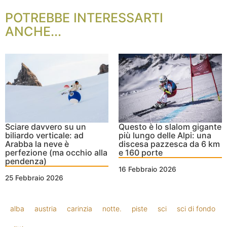
POTREBBE INTERESSARTI
ANCHE...
Sciare davvero su un
Questo è lo slalom gigante
biliardo verticale: ad
più lungo delle Alpi: una
Arabba la neve è
discesa pazzesca da 6 km
perfezione (ma occhio alla
e 160 porte
pendenza)
16 Febbraio 2026
25 Febbraio 2026
alba
austria
carinzia
notte.
piste
sci
sci di fondo