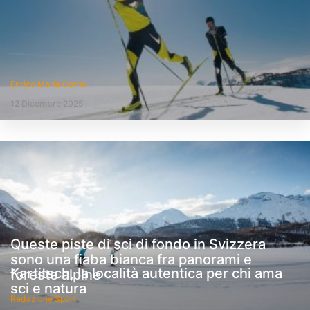
Enrico Maria Corno
12 Dicembre 2025
Queste piste di sci di fondo in Svizzera
sono una fiaba bianca fra panorami e
Kartitsch, la località autentica per chi ama
foreste alpine
sci e natura
Redazione Sport