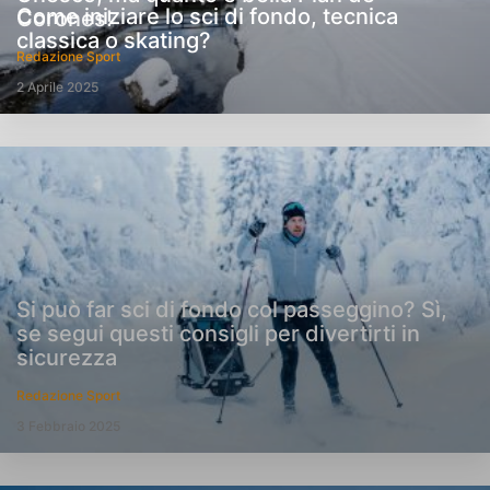
Come iniziare lo sci di fondo, tecnica
Corones!
classica o skating?
Redazione Sport
2 Aprile 2025
Si può far sci di fondo col passeggino? Sì,
se segui questi consigli per divertirti in
sicurezza
Redazione Sport
3 Febbraio 2025