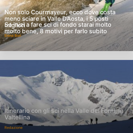
Non solo Courmayeur, ecco dove costa
meno sciare in Valle D’Aosta, i 5 posti
Se inizi a fare sci di fondo starai molto
migliori
molto bene, 8 motivi per farlo subito
Elena Bon
13 Dicembre 2024
Itinerario con gli sci nella Valle dei Forni, in
Valtellina
Redazione