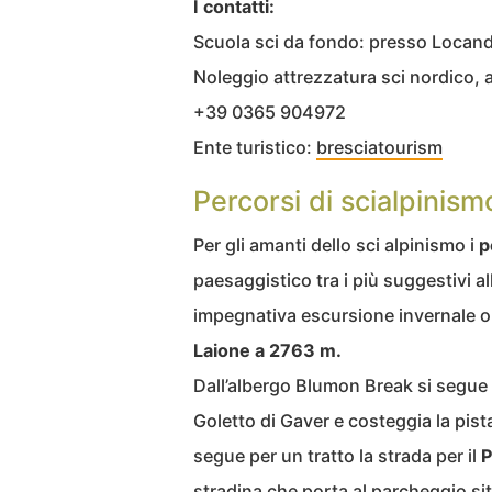
I contatti:
Scuola sci da fondo: presso Locan
Noleggio attrezzatura sci nordico, a
+39 0365 904972
Ente turistico:
bresciatourism
Percorsi di scialpinism
Per gli amanti dello sci alpinismo i
p
paesaggistico tra i più suggestivi al
impegnativa escursione invernale o 
Laione a 2763 m.
Dall’albergo Blumon Break si segue l
Goletto di Gaver e costeggia la pist
segue per un tratto la strada per il
P
stradina che porta al parcheggio sit