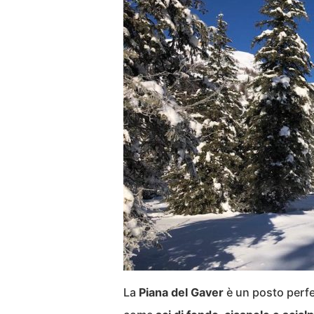
La
Piana del Gaver
è un posto perfe