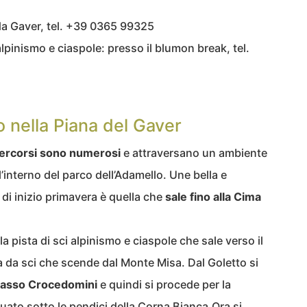
da Gaver, tel. +39 0365 99325
lpinismo e ciaspole: presso il blumon break, tel.
o nella Piana del Gaver
ercorsi sono numerosi
e attraversano un ambiente
l’interno del parco dell’Adamello. Une bella e
di inizio primavera è quella che
sale fino alla Cima
a pista di sci alpinismo e ciaspole che sale verso il
a da sci che scende dal Monte Misa. Dal Goletto si
asso Crocedomini
e quindi si procede per la
uato sotto le pendici della Corna Bianca.Ora si