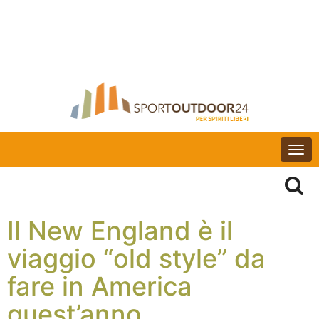
Togg
navi
Il New England è il
viaggio “old style” da
fare in America
quest’anno