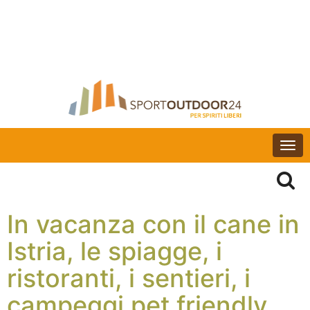
Togg
navi
In vacanza con il cane in
Istria, le spiagge, i
ristoranti, i sentieri, i
campeggi pet friendly