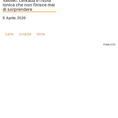
Vasiliki: Lefkada è l’isola
ionica che non finisce mai
di sorprendere
6 Aprile 2026
cane
croazia
istria
PUBBLICITÀ