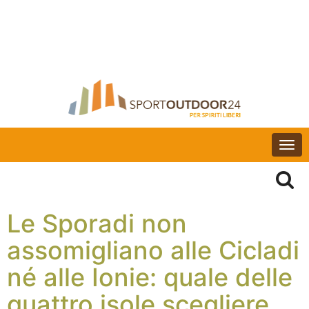
Togg
navi
Le Sporadi non
assomigliano alle Cicladi
né alle Ionie: quale delle
quattro isole scegliere