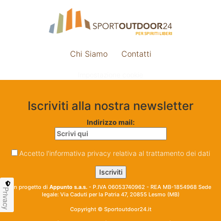
Chi Siamo
Contatti
Impostazione cookie
Iscriviti alla nostra newsletter
Indirizzo mail:
Accetto l'informativa privacy relativa al trattamento dei dati
Un progetto di
Appunto s.a.s.
- P.IVA 06053740962 - REA MB-1854968 Sede
Privacy
legale: Via Caduti per la Patria 47, 20855 Lesmo (MB)
Copyright © Sportoutdoor24.it