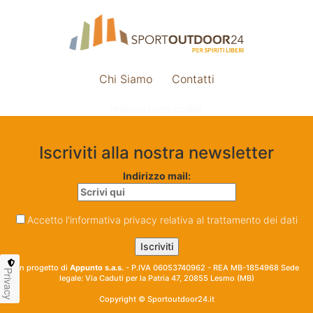
Chi Siamo
Contatti
Impostazione cookie
Iscriviti alla nostra newsletter
Indirizzo mail:
Accetto l'informativa privacy relativa al trattamento dei dati
Un progetto di
Appunto s.a.s.
- P.IVA 06053740962 - REA MB-1854968 Sede
Privacy
legale: Via Caduti per la Patria 47, 20855 Lesmo (MB)
Copyright © Sportoutdoor24.it