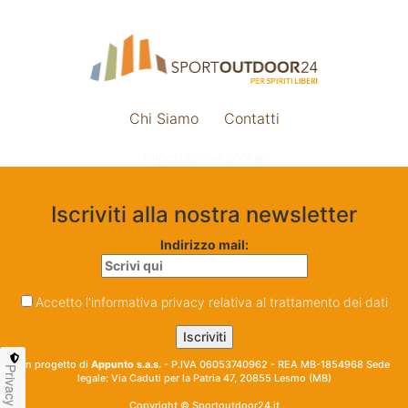
Chi Siamo
Contatti
Impostazione cookie
Iscriviti alla nostra newsletter
Indirizzo mail:
Accetto l'informativa privacy relativa al trattamento dei dati
Un progetto di
Appunto s.a.s.
- P.IVA 06053740962 - REA MB-1854968 Sede
Privacy
legale: Via Caduti per la Patria 47, 20855 Lesmo (MB)
Copyright © Sportoutdoor24.it