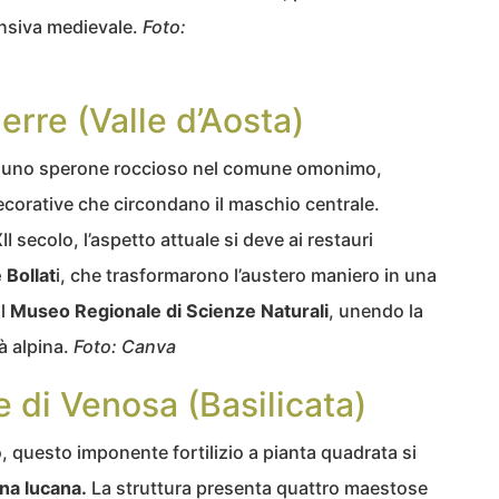
fensiva medievale.
Foto:
ierre (Valle d’Aosta)
 uno sperone roccioso nel comune omonimo,
decorative che circondano il maschio centrale.
I secolo, l’aspetto attuale si deve ai restauri
Bollat
i, che trasformarono l’austero maniero in una
il
Museo Regionale di Scienze Naturali
, unendo la
tà alpina.
Foto:
Canva
 di Venosa (Basilicata)
o, questo imponente fortilizio a pianta quadrata si
ina lucana.
La struttura presenta quattro maestose