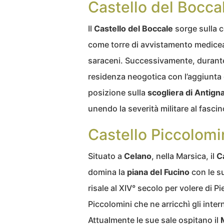
Castello del Bocca
Il
Castello del Boccale
sorge sulla c
come torre di avvistamento medicea n
saraceni. Successivamente, durante i
residenza neogotica con l’aggiunta 
posizione sulla
scogliera di Antign
unendo la severità militare al fascin
Castello Piccolomi
Situato a
Celano
, nella Marsica, il
C
domina la
piana del Fucino
con le su
risale al XIV° secolo per volere di P
Piccolomini che ne arricchì gli inte
Attualmente le sue sale ospitano il