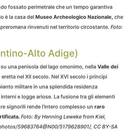
fondo fossato perimetrale che un tempo garantiva
io è la casa del
Museo Archeologico Nazionale,
che
preromana rinvenuti nel territorio circostante.
Foto:
entino-Alto Adige)
 su una penisola del lago omonimo, nella
Valle dei
eretta nel XII secolo. Nel XVI secolo i principi
pianto militare in una splendida residenza
interni e logge ariose. La fusione tra gli elementi
ture signorili rende l’intero complesso un
raro
tificata.
Foto: By Henning Leweke from Kiel,
m/photos/59683764@N00/5179628901/, CC BY-SA