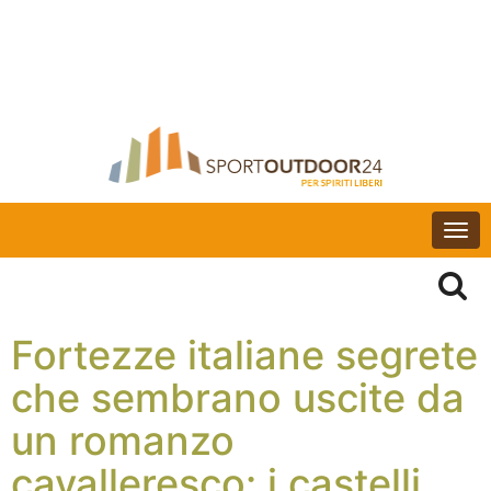
Togg
navi
Fortezze italiane segrete
che sembrano uscite da
un romanzo
cavalleresco: i castelli