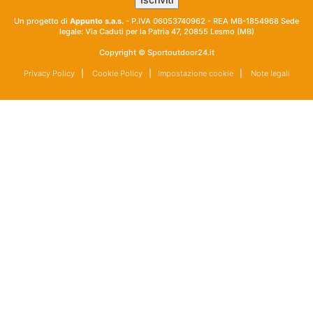
Un progetto di
Appunto s.a.s.
- P.IVA 06053740962 - REA MB-1854968 Sede
legale: Via Caduti per la Patria 47, 20855 Lesmo (MB)
Copyright © Sportoutdoor24.it
Privacy Policy
|
Cookie Policy
|
Impostazione cookie
|
Note legali