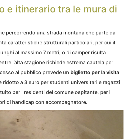
 e itinerario tra le mura di
iene percorrendo una strada montana che parte da
a caratteristiche strutturali particolari, per cui il
 lunghi al massimo 7 metri, o di camper risulta
ntre l’alta stagione richiede estrema cautela per
’accesso al pubblico prevede un
biglietto per la visita
e ridotto a 3 euro per studenti universitari e ragazzi
ratuito per i residenti del comune ospitante, per i
atori di handicap con accompagnatore.