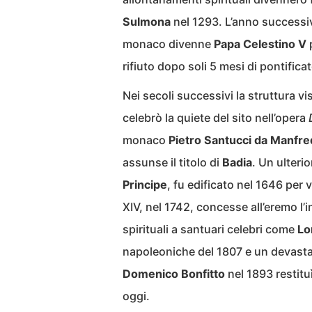
Sulmona
nel 1293. L’anno successiv
monaco divenne
Papa Celestino V
p
rifiuto dopo soli 5 mesi di pontificat
Nei secoli successivi la struttura vis
celebrò la quiete del sito nell’opera
monaco
Pietro Santucci da Manfre
assunse il titolo di
Badia
. Un ulteri
Principe
, fu edificato nel 1646 per
XIV, nel 1742, concesse all’eremo l
spirituali a santuari celebri come
Lo
napoleoniche del 1807 e un devastan
Domenico Bonfitto
nel 1893 restituì
oggi.