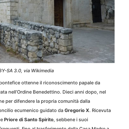
 BY-SA 3.0, via Wikimedia
 pontefice ottenne il riconoscimento papale da
ta nell’Ordine Benedettino. Dieci anni dopo, nel
one per difendere la propria comunità dalla
Concilio ecumenico guidato da
Gregorio X
. Ricevuta
ne
Priore di Santo Spirito
, sebbene i suoi
frequenti, fino al trasferimento della Casa Madre a