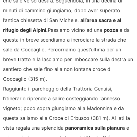
che sale verso destra. Seguendola, in una decina di
minuti di cammino giungiamo, dopo aver superato
l’antica chiesetta di San Michele,
all’area sacra e al
rifugio degli Alpini.
Passiamo vicino ad una
pozza
e da
questa in breve scendiamo a incrociare la strada che
sale da Coccaglio. Percorriamo quest’ultima per un
breve tratto e la lasciamo per imboccare sulla destra un
sentiero che sale fino alla non lontana croce di
Coccaglio (315 m).
Raggiunto il parcheggio della Trattoria Genuisì,
l’itinerario riprende a salire costeggiando l’annesso
vigneto; poco sopra giungiamo alla Madonnina e da
questa saliamo alla Croce di Erbusco (381 m). Ai lati la
vista regala una splendida
panoramica sulla pianura
e