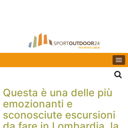
Togg
navi
Questa è una delle più
emozionanti e
sconosciute escursioni
da fare in Lombardia, la