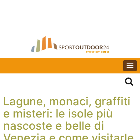
Togg
navi
Lagune, monaci, graffiti
e misteri: le isole più
nascoste e belle di
Venezia e come visitarle