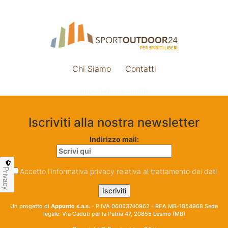
Chi Siamo
Contatti
Impostazione cookie
Iscriviti alla nostra newsletter
Indirizzo mail:
Privacy
Accetto l'informativa privacy relativa al trattamento dei dati
Un progetto di
Appunto s.a.s.
- P.IVA 06053740962 - REA MB-1854968 Sede
legale: Via Caduti per la Patria 47, 20855 Lesmo (MB)