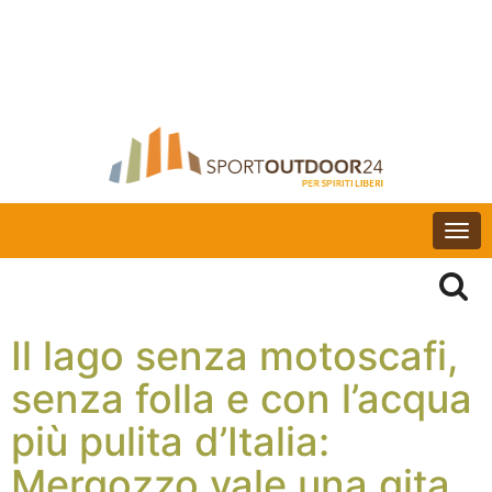
Togg
navi
Il lago senza motoscafi,
senza folla e con l’acqua
più pulita d’Italia:
Mergozzo vale una gita