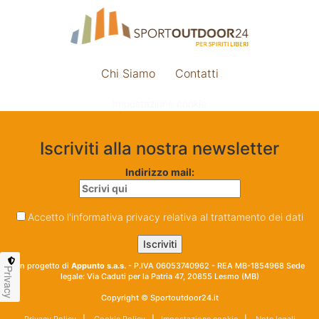
Chi Siamo
Contatti
Impostazione cookie
Iscriviti alla nostra newsletter
Indirizzo mail:
Accetto l'informativa privacy relativa al trattamento dei dati
Un progetto di
Appunto s.a.s.
- P.IVA 06053740962 - REA MB-1854968 Sede
Privacy
legale: Via Caduti per la Patria 47, 20855 Lesmo (MB)
Copyright © Sportoutdoor24.it