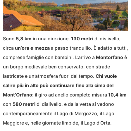
Sono
5,8 km
in una direzione,
130 metri
di dislivello,
circa
un’ora e mezza
a passo tranquillo. È adatto a tutti,
comprese famiglie con bambini. L’arrivo a
Montorfano
è
un borgo medievale ben conservato, con strade
lastricate e un’atmosfera fuori dal tempo.
Chi vuole
salire più in alto può continuare fino alla cima del
Mont’Orfano
: il giro ad anello completo misura
10,4 km
con
580 metri
di dislivello, e dalla vetta si vedono
contemporaneamente il Lago di Mergozzo, il Lago
Maggiore e, nelle giornate limpide, il Lago d’Orta.