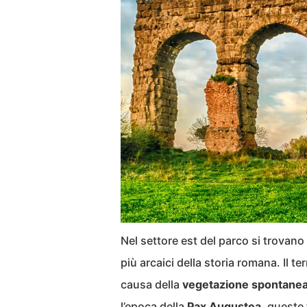
Nel settore est del parco si trovano
più arcaici della storia romana. Il 
causa della
vegetazione spontane
l’epoca della
Pax Augustea
, queste