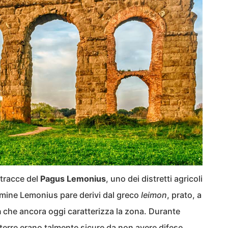
 tracce del
Pagus Lemonius
, uno dei distretti agricoli
termine Lemonius pare derivi dal greco
leimon
, prato, a
a
che ancora oggi caratterizza la zona. Durante
 terre erano talmente sicure da non avere difese,