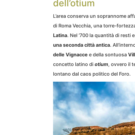
dell’otium
L’area conserva un soprannome aff
di Roma Vecchia, una torre-fortezza
Latina
. Nel ‘700 la quantità di resti 
una seconda città antica
. All’inter
delle Vignacce
e della sontuosa
Vil
concetto latino di
otium
, ovvero il 
lontano dal caos politico del Foro.