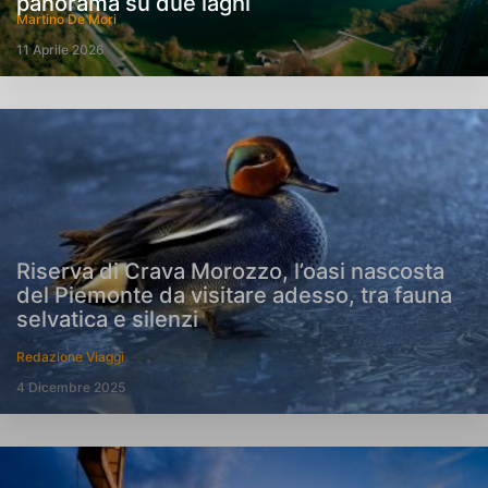
panorama su due laghi
Martino De Mori
11 Aprile 2026
Riserva di Crava Morozzo, l’oasi nascosta
del Piemonte da visitare adesso, tra fauna
selvatica e silenzi
Redazione Viaggi
4 Dicembre 2025