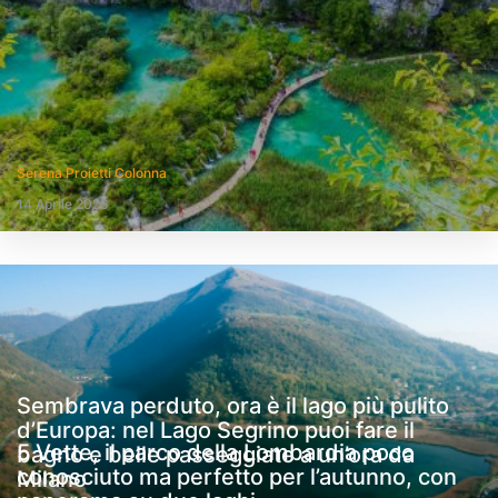
Serena Proietti Colonna
14 Aprile 2026
Sembrava perduto, ora è il lago più pulito
d’Europa: nel Lago Segrino puoi fare il
5 Vette, il parco della Lombardia poco
bagno e belle passeggiate a un’ora da
conosciuto ma perfetto per l’autunno, con
Milano