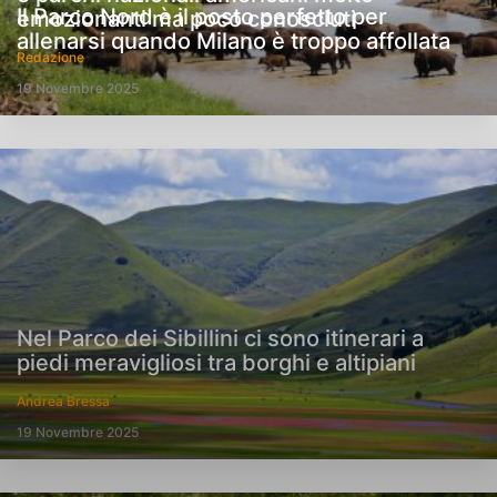
Il Parco Nord è il posto perfetto per
emozionanti ma poco conosciuti
allenarsi quando Milano è troppo affollata
Redazione
19 Novembre 2025
Nel Parco dei Sibillini ci sono itinerari a
piedi meravigliosi tra borghi e altipiani
Andrea Bressa
19 Novembre 2025