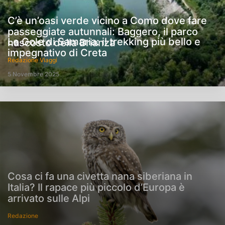
C’è un’oasi verde vicino a Como dove fare
passeggiate autunnali: Baggero, il parco
Le Gole di Samaria: il trekking più bello e
nascosto della Brianza
impegnativo di Creta
Redazione Viaggi
5 Novembre 2025
Cosa ci fa una civetta nana siberiana in
Italia? Il rapace più piccolo d’Europa è
arrivato sulle Alpi
Redazione