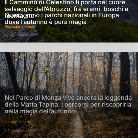
Il Cammino di Celestino ti porta nel cuore
selvaggio dell’Abruzzo, fra eremi, boschi e
Questi sono i parchi nazionali in Europa
montagne
dove l’autunno è pura magia
Redazione Viaggi
12 Novembre 2025
Nel Parco di Monza vive ancora la leggenda
della Matta Tapina: i percorsi per riscoprirla
nella magia dell’autunno
Giorgio Valleris
7 Novembre 2025