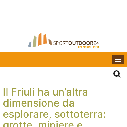
Togg
navi
Il Friuli ha un’altra
dimensione da
esplorare, sottoterra:
grotte, miniere e