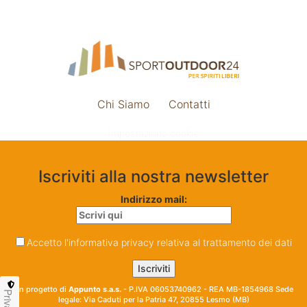
Chi Siamo
Contatti
Impostazione cookie
Iscriviti alla nostra newsletter
Indirizzo mail:
Accetto l'informativa privacy relativa al trattamento dei dati
Un progetto di
Appunto s.a.s.
- P.IVA 06053740962 - REA MB-1854968 Sede
Privacy
legale: Via Caduti per la Patria 47, 20855 Lesmo (MB)