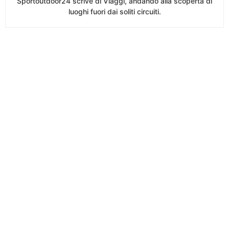
Sportoutdoor24 scrive di Viaggi, andando alla scoperta di
luoghi fuori dai soliti circuiti.