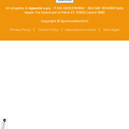
Un progetto di
Appunto s.a.s.
- P.IVA 06053740962 - REA MB-1854968 Sede
legale: Via Caduti per la Patria 47, 20855 Lesmo (MB)
Copyright © Sportoutdoor24.it
Privacy Policy
|
Cookie Policy
|
Impostazione cookie
|
Note legali