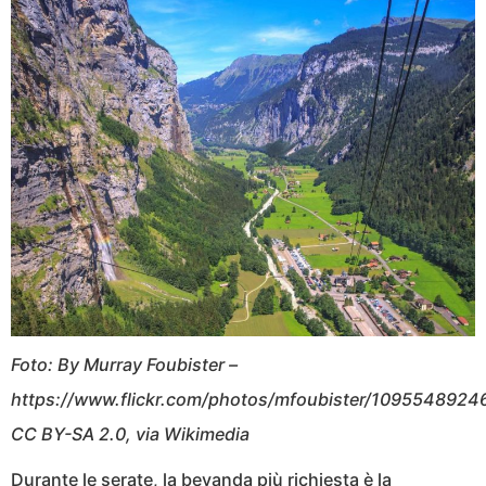
Foto: By Murray Foubister –
https://www.flickr.com/photos/mfoubister/10955489246
CC BY-SA 2.0, via Wikimedia
Durante le serate, la bevanda più richiesta è la