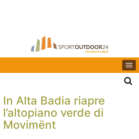
Togg
navi
In Alta Badia riapre
l’altopiano verde di
Movimënt