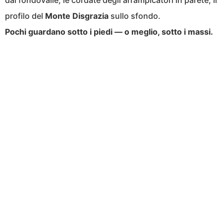
dal fondovalle, le cordate degli arrampicatori in parete, il
profilo del
Monte Disgrazia
sullo sfondo.
Pochi guardano sotto i piedi — o meglio, sotto i massi.