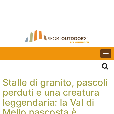
Togg
navi
Stalle di granito, pascoli
perduti e una creatura
leggendaria: la Val di
Mello nascosta è