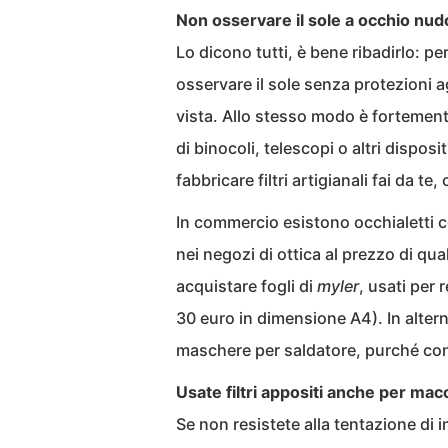
Non osservare il sole a occhio nud
Lo dicono tutti, è bene ribadirlo: pe
osservare il sole senza protezioni a
vista. Allo stesso modo è fortemente
di binocoli, telescopi o altri dispos
fabbricare filtri artigianali fai da t
In commercio esistono occhialetti cer
nei negozi di ottica al prezzo di qu
acquistare fogli di
myler
, usati per 
30 euro in dimensione A4). In alter
maschere per saldatore, purché con 
Usate filtri appositi anche per ma
Se non resistete alla tentazione di 