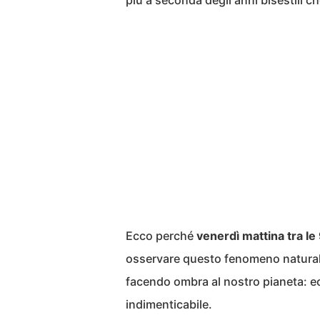
più a seconda degli anni bisestili c
Ecco perché
venerdì mattina tra le
osservare questo fenomeno naturale i
facendo ombra al nostro pianeta: e
indimenticabile.