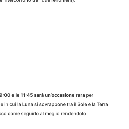
he intercorrono tra i due fenomeni).
 9:00 e le 11:45 sarà un’occasione rara
per
n cui la Luna si sovrappone tra il Sole e la Terra
cco come seguirlo al meglio rendendolo