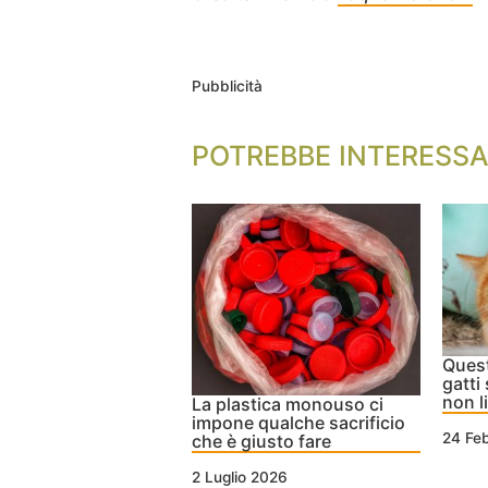
Pubblicità
POTREBBE INTERESSA
Quest
gatti
non l
La plastica monouso ci
impone qualche sacrificio
24 Fe
che è giusto fare
2 Luglio 2026