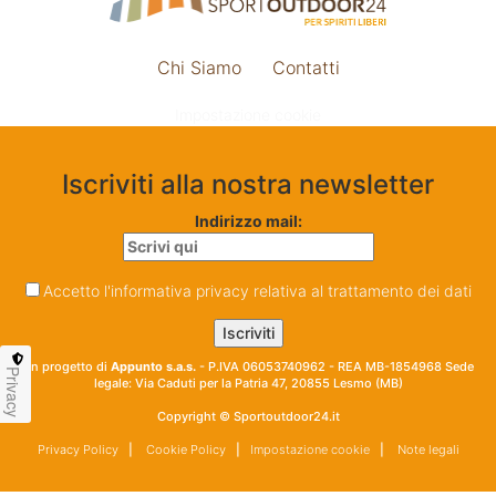
Chi Siamo
Contatti
Impostazione cookie
Iscriviti alla nostra newsletter
Indirizzo mail:
Accetto l'informativa privacy relativa al trattamento dei dati
Un progetto di
Appunto s.a.s.
- P.IVA 06053740962 - REA MB-1854968 Sede
Privacy
legale: Via Caduti per la Patria 47, 20855 Lesmo (MB)
Copyright © Sportoutdoor24.it
Privacy Policy
|
Cookie Policy
|
Impostazione cookie
|
Note legali