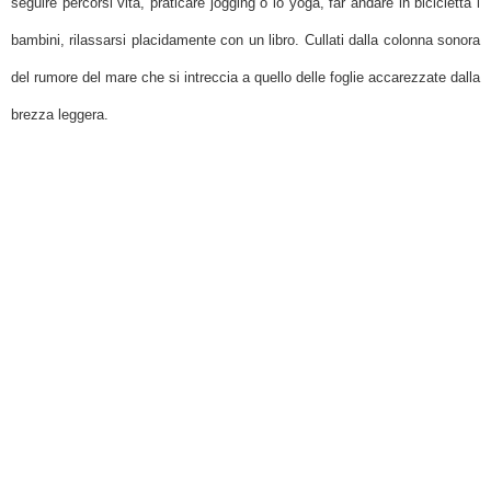
seguire percorsi vita, praticare jogging o lo yoga, far andare in bicicletta i
bambini, rilassarsi placidamente con un libro. Cullati dalla colonna sonora
del rumore del mare che si intreccia a quello delle foglie accarezzate dalla
brezza leggera.