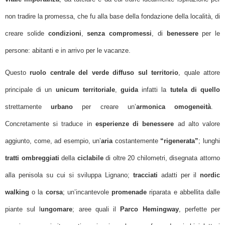
non tradire la promessa, che fu alla base della fondazione della località, di
creare solide
condizioni
,
senza compromessi
, di
benessere
per le
persone: abitanti e in arrivo per le vacanze.
Questo
ruolo centrale del verde diffuso sul territorio
, quale attore
principale di un
unicum territoriale
,
guida
infatti la
tutela di quello
strettamente
urbano
per creare un’
armonica omogeneità
.
Concretamente si traduce in
esperienze di benessere
ad alto valore
aggiunto, come, ad esempio, un’
aria
costantemente
“rigenerata”
; lunghi
tratti ombreggiati
della
ciclabile
di oltre 20 chilometri, disegnata attorno
alla penisola su cui si sviluppa Lignano;
tracciati
adatti per il
nordic
walking
o la
corsa
; un’incantevole
promenade
riparata e abbellita dalle
piante sul l
ungomare
; aree quali il
Parco Hemingway
, perfette per