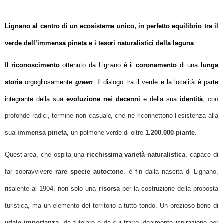
Lignano al centro di un ecosistema unico, in perfetto equilibrio tra il
verde dell’immensa pineta e i tesori naturalistici della laguna
Il
riconoscimento
ottenuto da Lignano è il
coronamento
di una
lunga
storia
orgogliosamente
green
. Il dialogo tra il verde e la località è parte
integrante della sua
evoluzione nei decenni
e della sua
identità
,
con
profonde radici, termine non casuale, che ne riconnettono l’esistenza alla
sua
immensa pineta
, un polmone verde di oltre
1.200.000 piante
.
Quest’area, che ospita una
ricchissima varietà naturalistica
, capace di
far sopravvivere
rare specie autoctone
, è fin dalla nascita di Lignano,
risalente al 1904, non solo una
risorsa
per la costruzione della proposta
turistica, ma un elemento del territorio a tutto tondo. Un prezioso bene di
vitale importanza
, da tutelare e da cui trarre idealmente ispirazione per