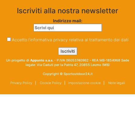
Iscriviti alla nostra newsletter
Indirizzo mail:
Accetto l'informativa privacy relativa al trattamento dei dati
Un progetto di
Appunto s.a.s.
- P.IVA 06053740962 - REA MB-1854968 Sede
legale: Via Caduti per la Patria 47, 20855 Lesmo (MB)
Copyright © Sportoutdoor24.it
Privacy Policy
|
Cookie Policy
|
Impostazione cookie
|
Note legali