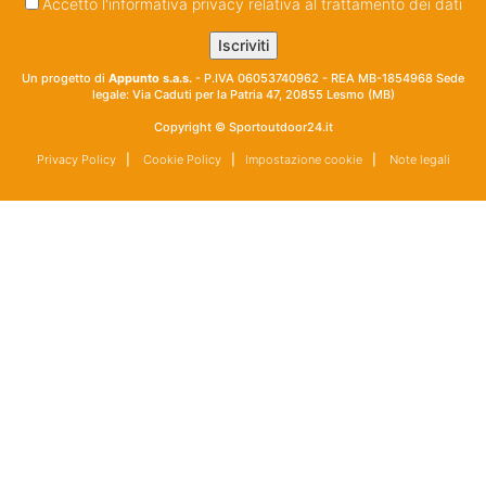
Accetto l'informativa privacy relativa al trattamento dei dati
Un progetto di
Appunto s.a.s.
- P.IVA 06053740962 - REA MB-1854968 Sede
legale: Via Caduti per la Patria 47, 20855 Lesmo (MB)
Copyright © Sportoutdoor24.it
Privacy Policy
|
Cookie Policy
|
Impostazione cookie
|
Note legali