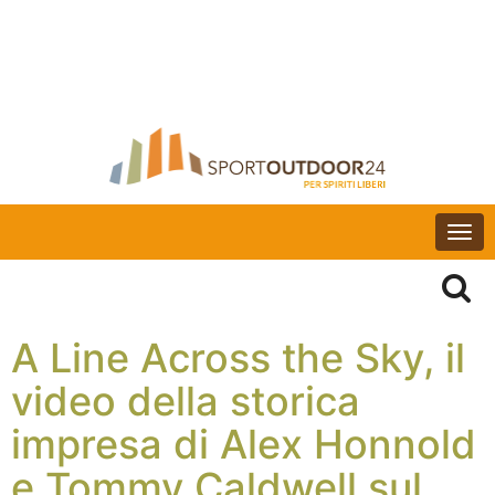
Togg
navi
A Line Across the Sky, il
video della storica
impresa di Alex Honnold
e Tommy Caldwell sul