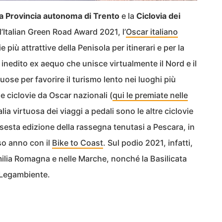
a Provincia autonoma di Trento
e la
Ciclovia dei
ll’Italian Green Road Award 2021, l’
Oscar italiano
 più attrattive della Penisola per itinerari e per la
Un inedito ex aequo che unisce virtualmente il Nord e il
ose per favorire il turismo lento nei luoghi più
 le ciclovie da Oscar nazionali (
qui le premiate nelle
talia virtuosa dei viaggi a pedali sono le altre ciclovie
 sesta edizione della rassegna tenutasi a Pescara, in
so anno con il
Bike to Coast
. Sul podio 2021, infatti,
 Emilia Romagna e nelle Marche, nonché la Basilicata
 Legambiente.