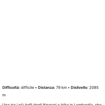
Difficoltà:
difficile •
Distanza:
79 km •
Dislivello:
2085
m
Uno tra i più belli degli Itinerari e-bike in Lombardia, che