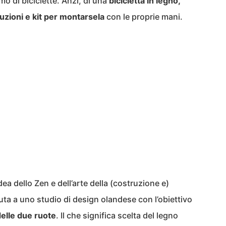
mo di biciclette. Anzi, di una
bicicletta in legno,
uzioni e kit per montarsela
con le proprie mani.
dea dello Zen e dell’arte della (costruzione e)
uta a uno studio di design olandese con l’obiettivo
 delle due ruote
. Il che significa scelta del legno