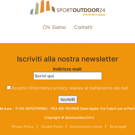
Chi Siamo
Contatti
Impostazione cookie
Iscriviti alla nostra newsletter
Indirizzo mail:
Accetto l'informativa privacy relativa al trattamento dei dati
o s.a.s.
- P.IVA 06053740962 - REA MB-1854968 Sede legale: Via Caduti per la Patr
Copyright © Sportoutdoor24.it
Privacy Policy
|
Cookie Policy
|
Impostazione cookie
|
Note legali