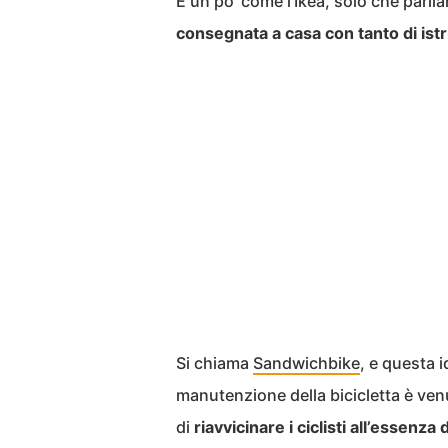
È un po’ come l’Ikea, solo che parlia
consegnata a casa con tanto di istr
Si chiama
Sandwichbike
, e questa i
manutenzione della bicicletta è ven
di
riavvicinare i ciclisti all’essenza