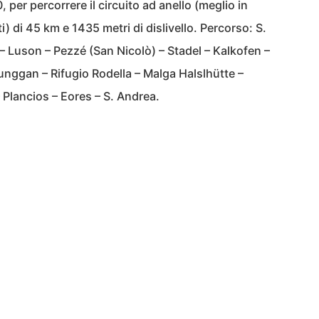
0, per percorrere il circuito ad anello (meglio in
ti) di 45 km e 1435 metri di dislivello. Percorso: S.
– Luson – Pezzé (San Nicolò) – Stadel – Kalkofen –
unggan – Rifugio Rodella – Malga Halslhütte –
 Plancios – Eores – S. Andrea.