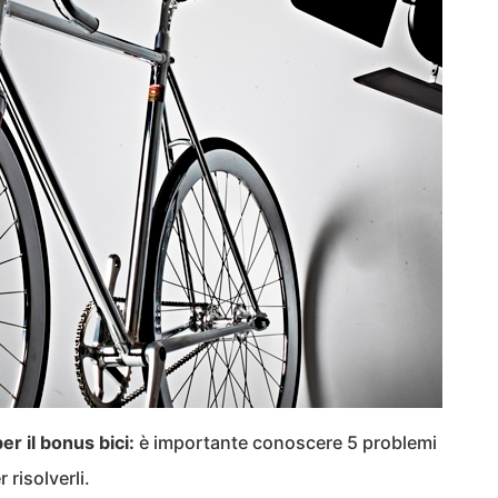
r il bonus bici:
è importante conoscere 5 problemi
risolverli.