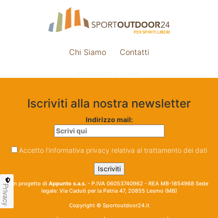
Chi Siamo
Contatti
Impostazione cookie
Iscriviti alla nostra newsletter
Indirizzo mail:
Accetto l'informativa privacy relativa al trattamento dei dati
Un progetto di
Appunto s.a.s.
- P.IVA 06053740962 - REA MB-1854968 Sede
Privacy
legale: Via Caduti per la Patria 47, 20855 Lesmo (MB)
Copyright © Sportoutdoor24.it