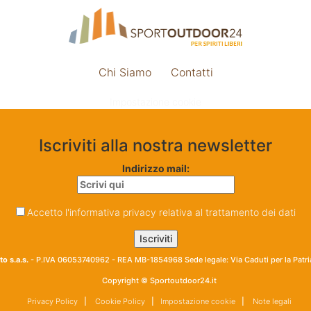
Chi Siamo
Contatti
Impostazione cookie
Iscriviti alla nostra newsletter
Indirizzo mail:
Accetto l'informativa privacy relativa al trattamento dei dati
o s.a.s.
- P.IVA 06053740962 - REA MB-1854968 Sede legale: Via Caduti per la Patr
Copyright © Sportoutdoor24.it
Privacy Policy
|
Cookie Policy
|
Impostazione cookie
|
Note legali