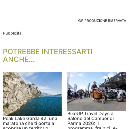
©RIPRODUZIONE RISERVATA
Pubblicità
POTREBBE INTERESSARTI
ANCHE...
BikeUP Travel Days al
Peak Lake Garda 42: una
Salone del Camper di
maratona che ti porta a
Parma 2026: il
scoprire un territorio
programma, fra bici, e-