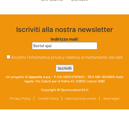
Impostazione cookie
Iscriviti alla nostra newsletter
Indirizzo mail:
Accetto l'informativa privacy relativa al trattamento dei dati
Un progetto di
Appunto s.a.s.
- P.IVA 06053740962 - REA MB-1854968 Sede
legale: Via Caduti per la Patria 47, 20855 Lesmo (MB)
Copyright © Sportoutdoor24.it
Privacy Policy
|
Cookie Policy
|
Impostazione cookie
|
Note legali