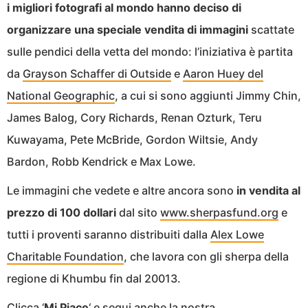
i migliori fotografi al mondo hanno deciso di
organizzare una speciale vendita di immagini
scattate
sulle pendici della vetta del mondo: l’iniziativa è partita
da
Grayson Schaffer di Outside
e
Aaron Huey del
National Geographic
, a cui si sono aggiunti Jimmy Chin,
James Balog, Cory Richards, Renan Ozturk, Teru
Kuwayama, Pete McBride, Gordon Wiltsie, Andy
Bardon, Robb Kendrick e Max Lowe.
Le immagini che vedete e altre ancora sono
in vendita al
prezzo di 100 dollari
dal sito
www.sherpasfund.org
e
tutti i proventi saranno distribuiti dalla
Alex Lowe
Charitable Foundation
, che lavora con gli sherpa della
regione di Khumbu fin dal 20013.
Clicca ‘
Mi Piace
‘ e segui anche la nostra