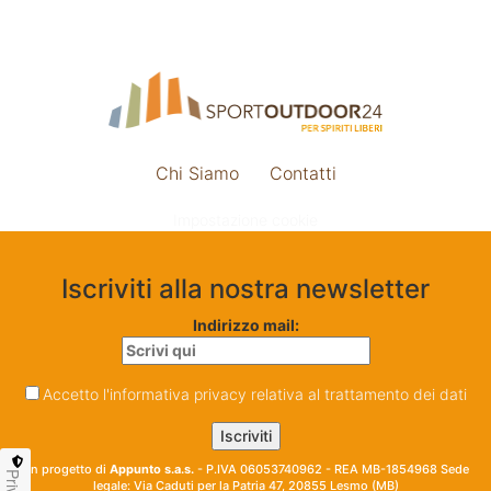
Chi Siamo
Contatti
Impostazione cookie
Iscriviti alla nostra newsletter
Indirizzo mail:
Accetto l'informativa privacy relativa al trattamento dei dati
Un progetto di
Appunto s.a.s.
- P.IVA 06053740962 - REA MB-1854968 Sede
legale: Via Caduti per la Patria 47, 20855 Lesmo (MB)