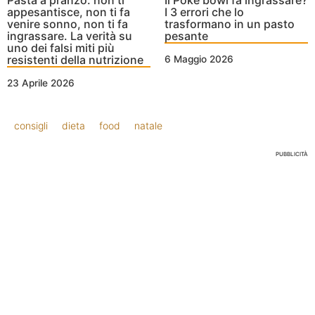
Pasta a pranzo: non ti
Il Poke bowl fa ingrassare?
appesantisce, non ti fa
I 3 errori che lo
venire sonno, non ti fa
trasformano in un pasto
ingrassare. La verità su
pesante
uno dei falsi miti più
resistenti della nutrizione
6 Maggio 2026
23 Aprile 2026
consigli
dieta
food
natale
PUBBLICITÀ