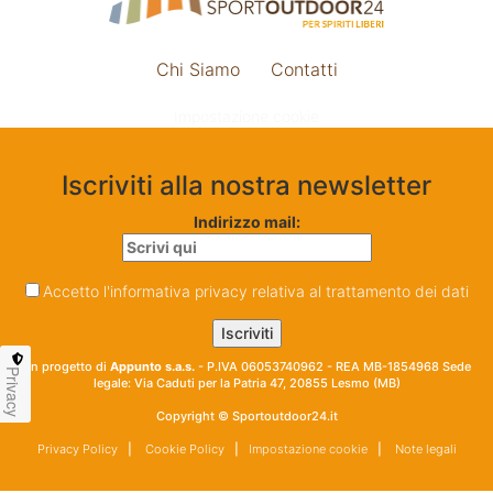
Chi Siamo
Contatti
Impostazione cookie
Iscriviti alla nostra newsletter
Indirizzo mail:
Accetto l'informativa privacy relativa al trattamento dei dati
Un progetto di
Appunto s.a.s.
- P.IVA 06053740962 - REA MB-1854968 Sede
Privacy
legale: Via Caduti per la Patria 47, 20855 Lesmo (MB)
Copyright © Sportoutdoor24.it
Privacy Policy
|
Cookie Policy
|
Impostazione cookie
|
Note legali