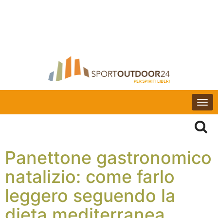
Togg
navi
Panettone gastronomico
natalizio: come farlo
leggero seguendo la
dieta mediterranea