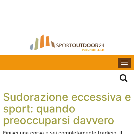
Togg
navi
Sudorazione eccessiva e
sport: quando
preoccuparsi davvero
Finisci una corsa e sei completamente fradicio. Il