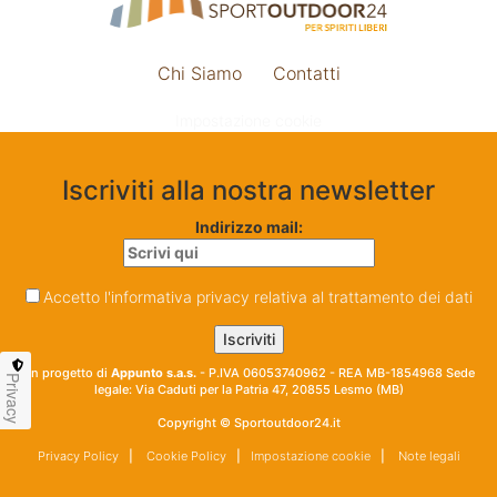
Chi Siamo
Contatti
Impostazione cookie
Iscriviti alla nostra newsletter
Indirizzo mail:
Accetto l'informativa privacy relativa al trattamento dei dati
Un progetto di
Appunto s.a.s.
- P.IVA 06053740962 - REA MB-1854968 Sede
Privacy
legale: Via Caduti per la Patria 47, 20855 Lesmo (MB)
Copyright © Sportoutdoor24.it
Privacy Policy
|
Cookie Policy
|
Impostazione cookie
|
Note legali