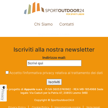
Chi Siamo
Contatti
Impostazione cookie
Iscriviti alla nostra newsletter
Indirizzo mail:
Accetto l'informativa privacy relativa al trattamento dei dati
Un progetto di
Appunto s.a.s.
- P.IVA 06053740962 - REA MB-1854968 Sede
Privacy
legale: Via Caduti per la Patria 47, 20855 Lesmo (MB)
Copyright © Sportoutdoor24.it
Privacy Policy
|
Cookie Policy
|
Impostazione cookie
|
Note legali