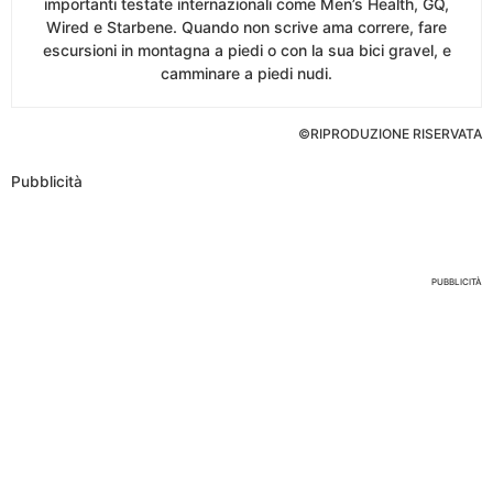
importanti testate internazionali come Men’s Health, GQ,
Wired e Starbene. Quando non scrive ama correre, fare
escursioni in montagna a piedi o con la sua bici gravel, e
camminare a piedi nudi.
©RIPRODUZIONE RISERVATA
Pubblicità
Nessun Tag per questo post
PUBBLICITÀ