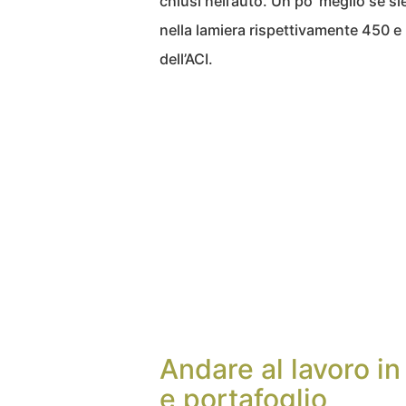
chiusi nell’auto. Un po’ meglio se s
nella lamiera rispettivamente 450 e 3
dell’ACI.
Andare al lavoro in
e portafoglio