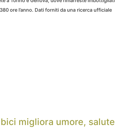
iete a Torino e Genova, dove rimarreste imbottigliati
80 ore l’anno. Dati forniti da una ricerca ufficiale
 bici migliora umore, salute