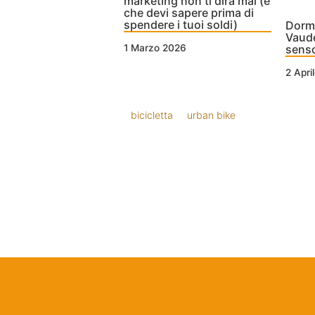
marketing non ti dirà mai (e
che devi sapere prima di
spendere i tuoi soldi)
Dormi
Vaude
1 Marzo 2026
senso
2 Apri
bicicletta
urban bike