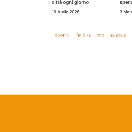
città ogni giorno
spen
16 Aprile 2026
3 Mar
downhill
fat bike
mtb
spiaggia