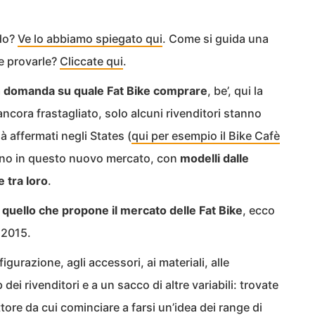
ndo?
Ve lo abbiamo spiegato qui
. Come si guida una
e provarle?
Cliccate qui
.
a
domanda su quale Fat Bike comprare
, be’, qui la
ancora frastagliato, solo alcuni rivenditori stanno
 affermati negli States (
qui per esempio il Bike Cafè
iano in questo nuovo mercato, con
modelli dalle
 tra loro
.
i quello che propone il mercato delle Fat Bike
, ecco
 2015.
igurazione, agli accessori, ai materiali, alle
dei rivenditori e a un sacco di altre variabili: trovate
uttore da cui cominciare a farsi un’idea dei range di