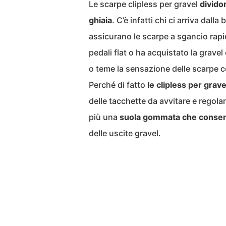
Le scarpe clipless per gravel
dividon
ghiaia
. C’è infatti chi ci arriva dall
assicurano le scarpe a sgancio rapid
pedali flat o ha acquistato la grav
o teme la sensazione delle scarpe c
Perché di fatto
le clipless per grav
delle tacchette da avvitare e regola
più una
suola gommata che consent
delle uscite gravel.