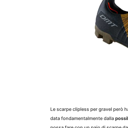
Le scarpe clipless per gravel però h
data fondamentalmente dalla
possi
possa fare con un paio di scarpe da