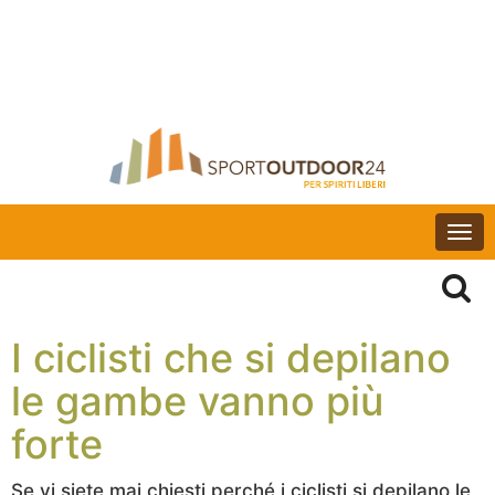
Togg
navi
I ciclisti che si depilano
le gambe vanno più
forte
Se vi siete mai chiesti perché i ciclisti si depilano le