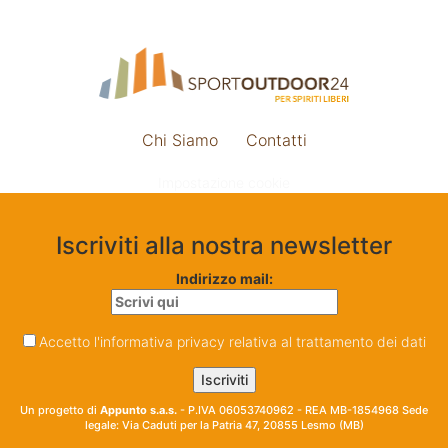
Chi Siamo
Contatti
Impostazione cookie
Iscriviti alla nostra newsletter
Indirizzo mail:
Accetto l'informativa privacy relativa al trattamento dei dati
Un progetto di
Appunto s.a.s.
- P.IVA 06053740962 - REA MB-1854968 Sede
legale: Via Caduti per la Patria 47, 20855 Lesmo (MB)